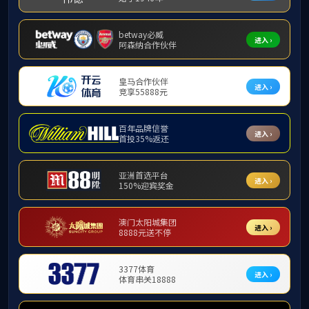
党建服务中心
上页
1
下页
共0