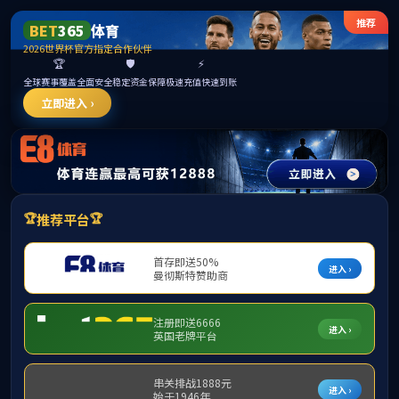
******
中国·永利集团88304(股份)有限公司-官方网站
走进朴诚
队伍建设
思政教育
党建引领