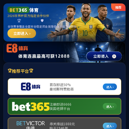
******
中国·永利集团88304(股份)有限公司-官方网站
走进朴诚
队伍建设
思政教育
党建引领
永利集团88304